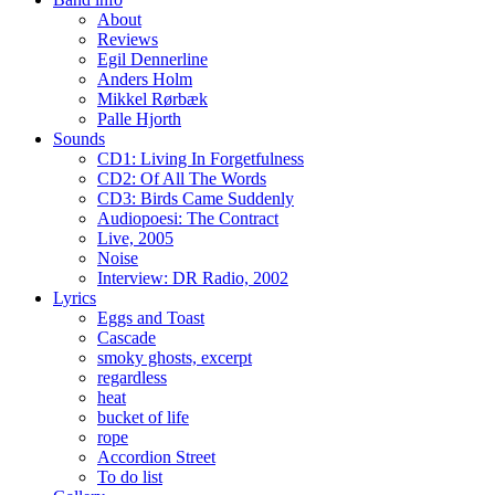
About
Reviews
Egil Dennerline
Anders Holm
Mikkel Rørbæk
Palle Hjorth
Sounds
CD1: Living In Forgetfulness
CD2: Of All The Words
CD3: Birds Came Suddenly
Audiopoesi: The Contract
Live, 2005
Noise
Interview: DR Radio, 2002
Lyrics
Eggs and Toast
Cascade
smoky ghosts, excerpt
regardless
heat
bucket of life
rope
Accordion Street
To do list