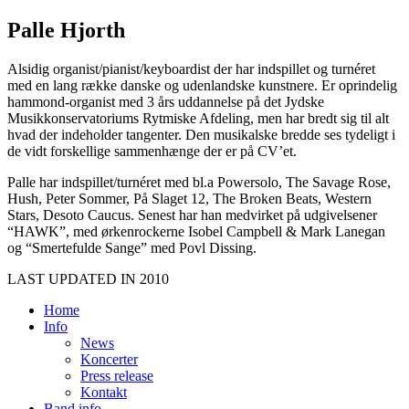
Palle Hjorth
Alsidig organist/pianist/keyboardist der har indspillet og turnéret
med en lang række danske og udenlandske kunstnere. Er oprindelig
hammond-organist med 3 års uddannelse på det Jydske
Musikkonservatoriums Rytmiske Afdeling, men har bredt sig til alt
hvad der indeholder tangenter. Den musikalske bredde ses tydeligt i
de vidt forskellige sammenhænge der er på CV’et.
Palle har indspillet/turnéret med bl.a Powersolo, The Savage Rose,
Hush, Peter Sommer, På Slaget 12, The Broken Beats, Western
Stars, Desoto Caucus. Senest har han medvirket på udgivelsener
“HAWK”, med ørkenrockerne Isobel Campbell & Mark Lanegan
og “Smertefulde Sange” med Povl Dissing.
LAST UPDATED IN 2010
Home
Info
News
Koncerter
Press release
Kontakt
Band info