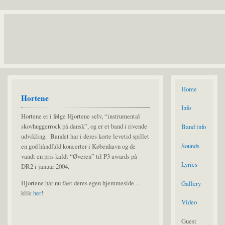
Home
Hortene
Info
Hortene er i følge Hjortene selv, “instrumental
skovhuggerrock på dansk”, og er et band i rivende
Band info
udvikling. Bandet har i deres korte levetid spillet
Sounds
en god håndfuld koncerter i København og de
vandt en pris kaldt “Øveren” til P3 awards på
Lyrics
DR2 i januar 2004.
Hjortene hår nu fået deres egen hjemmeside –
Gallery
klik
her
!
Video
Guest